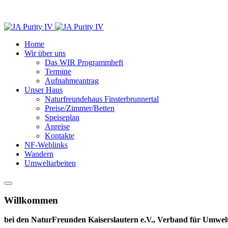
Home
Wir über uns
Das WIR Programmheft
Termine
Aufnahmeantrag
Unser Haus
Naturfreundehaus Finsterbrunnertal
Preise/Zimmer/Betten
Speiseplan
Anreise
Kontakte
NF-Weblinks
Wandern
Umweltarbeiten
Willkommen
bei den NaturFreunden Kaiserslautern e.V., Verband für Umwelt