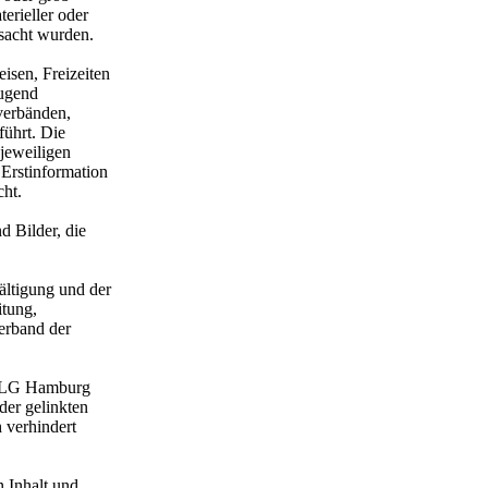
erieller oder
rsacht wurden.
isen, Freizeiten
jugend
verbänden,
ührt. Die
jeweiligen
 Erstinformation
ht.
 Bilder, die
ältigung und der
itung,
verband der
s LG Hamburg
der gelinkten
 verhindert
n Inhalt und