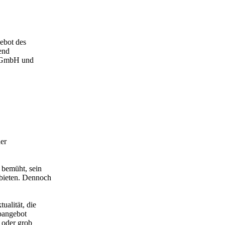
ebot des
end
n GmbH und
er
 bemüht, sein
ubieten. Dennoch
ualität, die
ebangebot
h oder grob