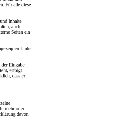
. Für alle diese
und Inhalte
alten, auch
erne Seiten ein
ngezeigten Links
t der Eingabe
eht, erfolgt
klich, dass er
n
nzelne
cht mehr oder
Erklärung davon