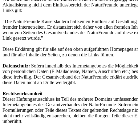
Aktualisierung nicht dem Einflussbereich der NaturFreunde unterliegen
Links gilt:
"Die NaturFreunde Kaiserslautern hat keinen Einfluss auf Gestaltung 
fremder Internetseiten. Er distanziert sich daher von allen fremden Inh
wenn von Seiten des Gesamtverbandes der NaturFreunde auf diese ext
Link gesetzt wurde."
Diese Erklärung gilt für alle auf den oben aufgeführten Homepages a
und für alle Inhalte der Seiten, zu denen die Links führen.
Datenschutz:
Sofern innerhalb des Internetangebotes die Möglichkei
von persönlichen Daten (E-Mailadresse, Namen, Anschriften etc.) best
diese freiwillig. Der Gesamtverband der NaturFreunde erklärt ausdrüc
diese Daten nicht an Dritte weitergibt.
Rechtswirksamkeit
Dieser Haftungsausschluss ist Teil des mehrere Domains umfassende
Internetangebotes des Gesamtverbandes der NaturFreunde. Sofern ei
Formulierungen oder Teile dieses Textes der geltenden Rechtslage ni
nicht mehr vollständig entsprechen, bleiben die übrigen Teile dieser 
unberührt.