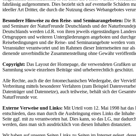
fahrlässig aufgenommen. Dies bezieht sich auf eventuelle Schäden mat
ideeller Art Dritter, die durch die Nutzung dieses Webangebotes veru
Besondere Hinweise zu den Reise- und Seminarangeboten:
Die Re
und Seminare der NaturFreunde Deutschlands und der Naturfreunde
Deutschlands werden i.d.R. von ihren jeweils eigenständigen Landes
Ortsgruppen und weiteren Untergliederungen angeboten und durchgef
Reisebedingungen und die Reise- und Seminarangebote werden vom 
Veranstalter verantwortet und im Rahmen dieser Internetseiten nur als
dienende unverbindliche Zusammenstellung ohne Gewähr veröffentlic
Copyright:
Das Layout der Homepage, die verwendeten Grafiken und
Sammlung sowie einzelnen Beiträge sind urheberrechtlich geschützt.
Alle Rechte, auch die der fotomechanischen Wiedergabe, der Vervielf
Verbreitung mittels besonderer Verfahren (zum Beispiel Datenverarbe
Datenträger und Datennetze), auch teilweise, behält sich der Gesamt
NaturFreunde vor.
Externe Verweise und Links:
Mit Urteil vom 12. Mai 1998 hat da
entschieden, dass man durch die Ausbringung eines Links die Inhalte 
Seite ggf. mit zu verantworten hat. Dies kann, so das LG, nur dadurch
werden, dass man sich ausdrücklich von diesen Inhalten distanziert.
Wir haben auf unseren Seiten Links zu Seiten im Internet gelegt, dere