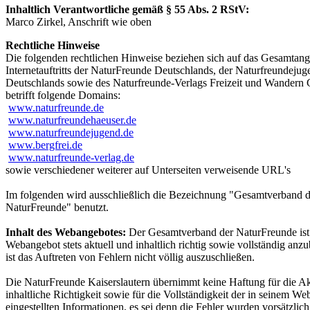
Inhaltlich Verantwortliche gemäß § 55 Abs. 2 RStV:
Marco Zirkel, Anschrift wie oben
Rechtliche Hinweise
Die folgenden rechtlichen Hinweise beziehen sich auf das Gesamtang
Internetauftritts der NaturFreunde Deutschlands, der Naturfreundejug
Deutschlands sowie des Naturfreunde-Verlags Freizeit und Wander
betrifft folgende Domains:
www.naturfreunde.de
www.naturfreundehaeuser.de
www.naturfreundejugend.de
www.bergfrei.de
www.naturfreunde-verlag.de
sowie verschiedener weiterer auf Unterseiten verweisende URL's
Im folgenden wird ausschließlich die Bezeichnung "Gesamtverband d
NaturFreunde" benutzt.
Inhalt des Webangebotes:
Der Gesamtverband der NaturFreunde ist
Webangebot stets aktuell und inhaltlich richtig sowie vollständig anz
ist das Auftreten von Fehlern nicht völlig auszuschließen.
Die NaturFreunde Kaiserslautern übernimmt keine Haftung für die Akt
inhaltliche Richtigkeit sowie für die Vollständigkeit der in seinem W
eingestellten Informationen, es sei denn die Fehler wurden vorsätzlic