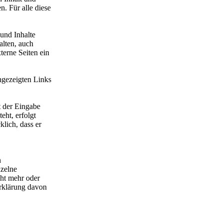
. Für alle diese
und Inhalte
alten, auch
erne Seiten ein
ngezeigten Links
t der Eingabe
eht, erfolgt
klich, dass er
n
nzelne
cht mehr oder
Erklärung davon