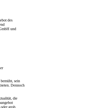
ebot des
end
n GmbH und
er
 bemüht, sein
ubieten. Dennoch
ualität, die
ebangebot
h oder grob