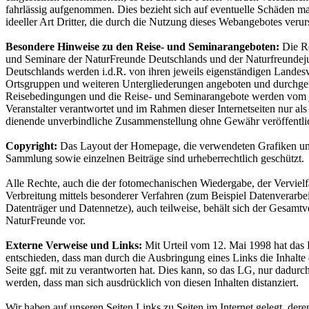
fahrlässig aufgenommen. Dies bezieht sich auf eventuelle Schäden mat
ideeller Art Dritter, die durch die Nutzung dieses Webangebotes veru
Besondere Hinweise zu den Reise- und Seminarangeboten:
Die Re
und Seminare der NaturFreunde Deutschlands und der Naturfreunde
Deutschlands werden i.d.R. von ihren jeweils eigenständigen Landes
Ortsgruppen und weiteren Untergliederungen angeboten und durchgef
Reisebedingungen und die Reise- und Seminarangebote werden vom 
Veranstalter verantwortet und im Rahmen dieser Internetseiten nur als
dienende unverbindliche Zusammenstellung ohne Gewähr veröffentlic
Copyright:
Das Layout der Homepage, die verwendeten Grafiken und
Sammlung sowie einzelnen Beiträge sind urheberrechtlich geschützt.
Alle Rechte, auch die der fotomechanischen Wiedergabe, der Vervielf
Verbreitung mittels besonderer Verfahren (zum Beispiel Datenverarbe
Datenträger und Datennetze), auch teilweise, behält sich der Gesamt
NaturFreunde vor.
Externe Verweise und Links:
Mit Urteil vom 12. Mai 1998 hat da
entschieden, dass man durch die Ausbringung eines Links die Inhalte 
Seite ggf. mit zu verantworten hat. Dies kann, so das LG, nur dadurch
werden, dass man sich ausdrücklich von diesen Inhalten distanziert.
Wir haben auf unseren Seiten Links zu Seiten im Internet gelegt, dere