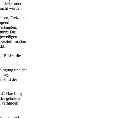
erieller oder
rsacht wurden.
isen, Freizeiten
jugend
verbänden,
ührt. Die
jeweiligen
 Erstinformation
ht.
 Bilder, die
ältigung und der
itung,
verband der
s LG Hamburg
der gelinkten
 verhindert
n Inhalt und