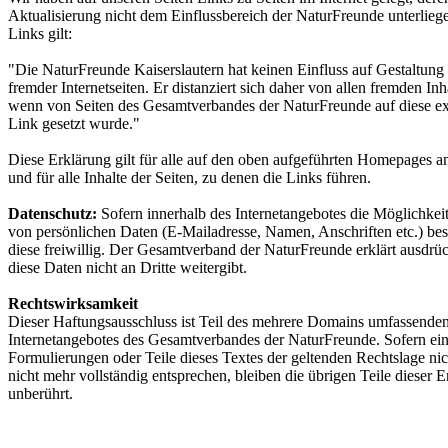
Aktualisierung nicht dem Einflussbereich der NaturFreunde unterliegen
Links gilt:
"Die NaturFreunde Kaiserslautern hat keinen Einfluss auf Gestaltung 
fremder Internetseiten. Er distanziert sich daher von allen fremden Inh
wenn von Seiten des Gesamtverbandes der NaturFreunde auf diese ext
Link gesetzt wurde."
Diese Erklärung gilt für alle auf den oben aufgeführten Homepages a
und für alle Inhalte der Seiten, zu denen die Links führen.
Datenschutz:
Sofern innerhalb des Internetangebotes die Möglichkei
von persönlichen Daten (E-Mailadresse, Namen, Anschriften etc.) best
diese freiwillig. Der Gesamtverband der NaturFreunde erklärt ausdrüc
diese Daten nicht an Dritte weitergibt.
Rechtswirksamkeit
Dieser Haftungsausschluss ist Teil des mehrere Domains umfassende
Internetangebotes des Gesamtverbandes der NaturFreunde. Sofern ei
Formulierungen oder Teile dieses Textes der geltenden Rechtslage ni
nicht mehr vollständig entsprechen, bleiben die übrigen Teile dieser 
unberührt.