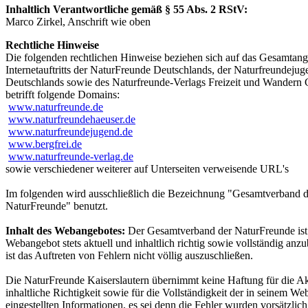
Inhaltlich Verantwortliche gemäß § 55 Abs. 2 RStV:
Marco Zirkel, Anschrift wie oben
Rechtliche Hinweise
Die folgenden rechtlichen Hinweise beziehen sich auf das Gesamtang
Internetauftritts der NaturFreunde Deutschlands, der Naturfreundejug
Deutschlands sowie des Naturfreunde-Verlags Freizeit und Wander
betrifft folgende Domains:
www.naturfreunde.de
www.naturfreundehaeuser.de
www.naturfreundejugend.de
www.bergfrei.de
www.naturfreunde-verlag.de
sowie verschiedener weiterer auf Unterseiten verweisende URL's
Im folgenden wird ausschließlich die Bezeichnung "Gesamtverband d
NaturFreunde" benutzt.
Inhalt des Webangebotes:
Der Gesamtverband der NaturFreunde ist
Webangebot stets aktuell und inhaltlich richtig sowie vollständig anz
ist das Auftreten von Fehlern nicht völlig auszuschließen.
Die NaturFreunde Kaiserslautern übernimmt keine Haftung für die Akt
inhaltliche Richtigkeit sowie für die Vollständigkeit der in seinem W
eingestellten Informationen, es sei denn die Fehler wurden vorsätzlic