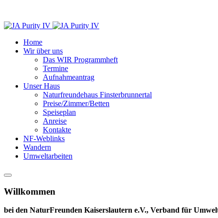
Home
Wir über uns
Das WIR Programmheft
Termine
Aufnahmeantrag
Unser Haus
Naturfreundehaus Finsterbrunnertal
Preise/Zimmer/Betten
Speiseplan
Anreise
Kontakte
NF-Weblinks
Wandern
Umweltarbeiten
Willkommen
bei den NaturFreunden Kaiserslautern e.V., Verband für Umwelt