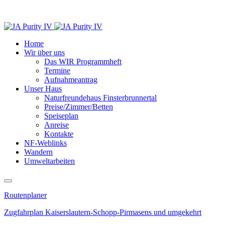
Home
Wir über uns
Das WIR Programmheft
Termine
Aufnahmeantrag
Unser Haus
Naturfreundehaus Finsterbrunnertal
Preise/Zimmer/Betten
Speiseplan
Anreise
Kontakte
NF-Weblinks
Wandern
Umweltarbeiten
Routenplaner
Zugfahrplan Kaiserslautern-Schopp-Pirmasens und umgekehrt