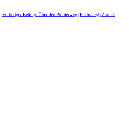
Vorheriger Beitrag: Über den Pionierweg (Fuchssteig)
Zurück